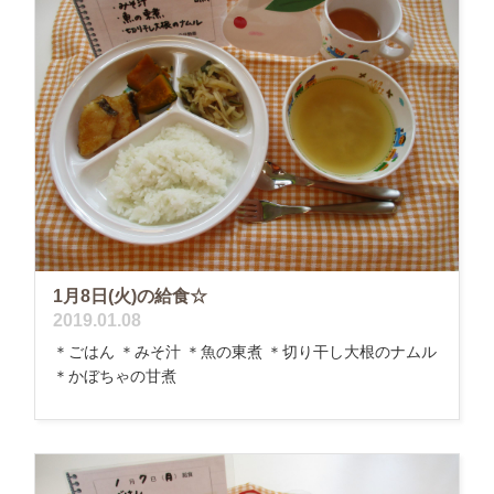
1月8日(火)の給食☆
2019.01.08
＊ごはん ＊みそ汁 ＊魚の東煮 ＊切り干し大根のナムル
＊かぼちゃの甘煮