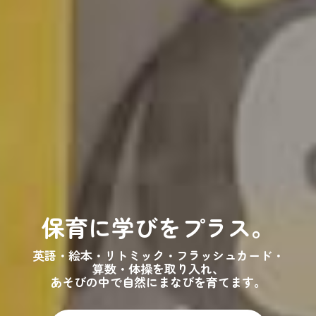
いつでも見守れる
保育に学びをプラス。
安心環境！
お子さまの様子を保護者の方が
英語・絵本・リトミック・フラッシュカード・
そっと確認できる
仕組みを導入しています。
算数・体操を取り入れ、
あそびの中で自然にまなびを育てます。