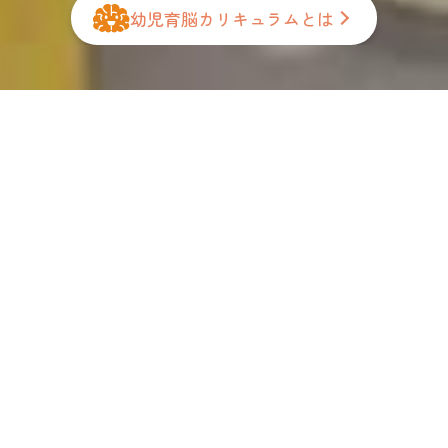
幼児育脳カリキュラムとは
英検Jr.® BRONZE
（英検ジュニア ブロンズ）
受験に向けたカリキュラム
2026年度2月 「英検Jr.®BRONZE」
サンライズキッズ保育園全体で
154名が受験しました!!
矢吹町園では
3名
の2歳児クラスの園児さんが
挑戦しました!