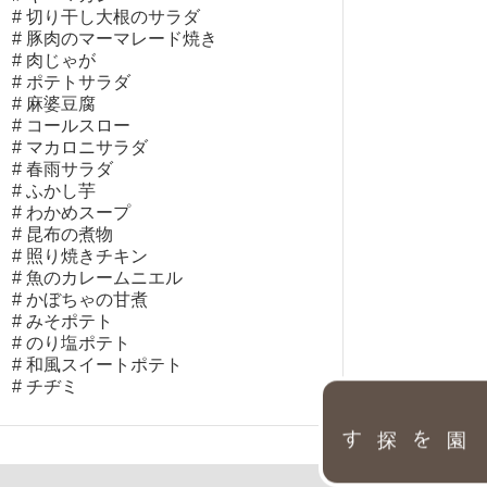
切り干し大根のサラダ
豚肉のマーマレード焼き
肉じゃが
ポテトサラダ
麻婆豆腐
コールスロー
マカロニサラダ
春雨サラダ
ふかし芋
わかめスープ
昆布の煮物
照り焼きチキン
魚のカレームニエル
かぼちゃの甘煮
みそポテト
のり塩ポテト
和風スイートポテト
チヂミ
園を探す