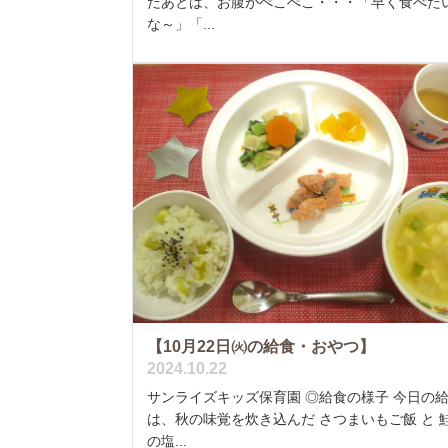
だあとは、お腹がぺこぺこ・・・「早く食べた
な～」「...
【10月22日㈫の給食・おやつ】
2024.10.22
サンライズキッズ保育園 ◎給食の様子 今日の
は、秋の味覚を炊き込んだ さつまいもご飯 と 
の塩...