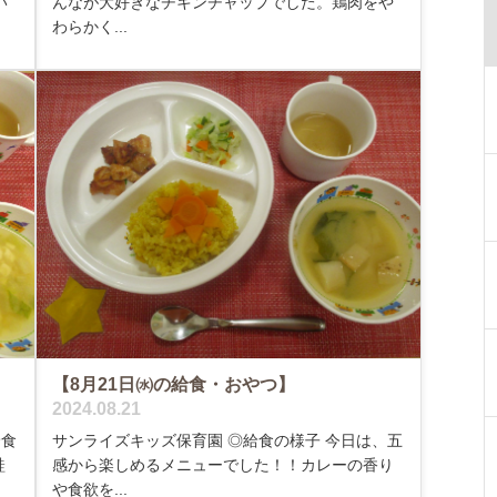
い
んなが大好きなチキンチャップでした。鶏肉をや
わらかく...
【8月21日㈬の給食・おやつ】
2024.08.21
給食
サンライズキッズ保育園 ◎給食の様子 今日は、五
鮭
感から楽しめるメニューでした！！カレーの香り
や食欲を...