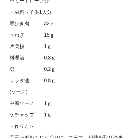
☆ミートローフ☆
＜材料＞子供1人分
豚ひき肉 32ｇ
玉ねぎ 15ｇ
片栗粉 1ｇ
料理酒 0.8ｇ
塩 0.2ｇ
サラダ油 0.8ｇ
(ソース)
中濃ソース 1ｇ
ケチャップ 1ｇ
＜作り方＞
①玉ねぎをみじん切りにして茹で、粗熱を取り冷ま