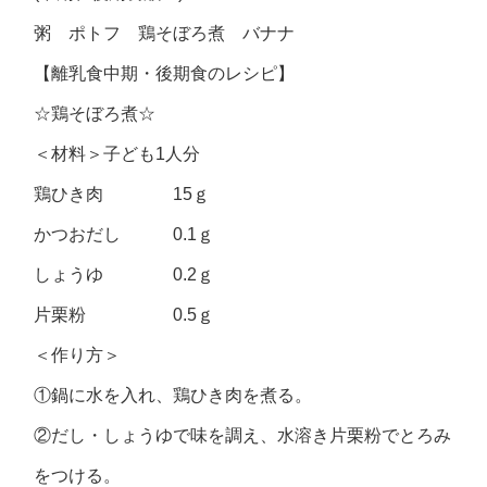
粥 ポトフ 鶏そぼろ煮 バナナ
【離乳食中期・後期食のレシピ】
☆鶏そぼろ煮☆
＜材料＞子ども1人分
鶏ひき肉 15ｇ
かつおだし 0.1ｇ
しょうゆ 0.2ｇ
片栗粉 0.5ｇ
＜作り方＞
①鍋に水を入れ、鶏ひき肉を煮る。
②だし・しょうゆで味を調え、水溶き片栗粉でとろみ
をつける。