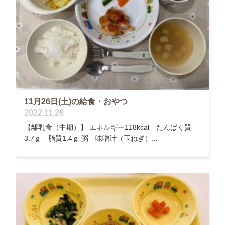
11月26日(土)の給食・おやつ
2022.11.26
【離乳食（中期）】 エネルギー118kcal たんぱく質
3.7ｇ 脂質1.4ｇ 粥 味噌汁（玉ねぎ）...