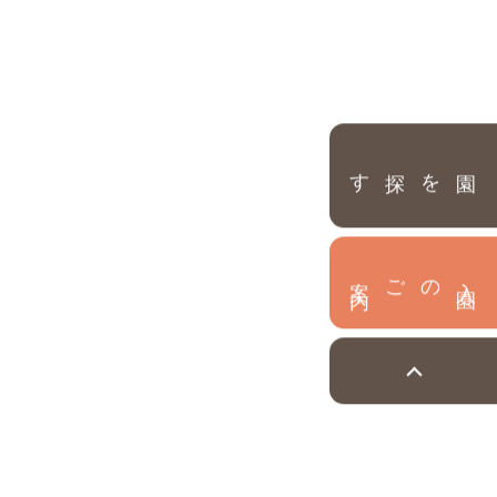
園を探す
内
入
園
のご案