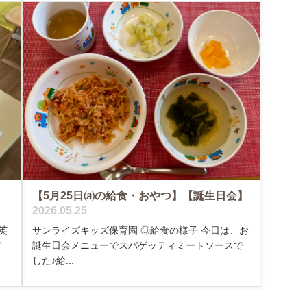
【5月25日㈪の給食・おやつ】【誕生日会】
2026.05.25
英
サンライズキッズ保育園 ◎給食の様子 今日は、お
テ
誕生日会メニューでスパゲッティミートソースで
した♪給...