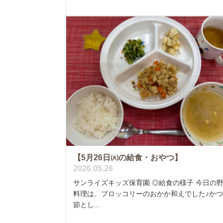
【5月26日㈫の給食・おやつ】
2026.05.26
サンライズキッズ保育園 ◎給食の様子 今日の
料理は、ブロッコリーのおかか和えでした♪か
節とし...