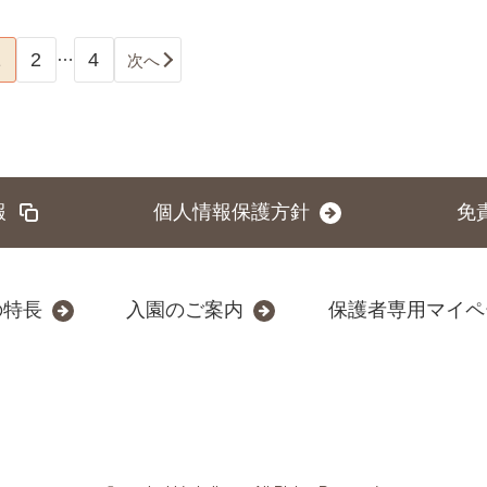
…
1
2
4
次へ
報
個人情報保護方針
免
の特長
入園のご案内
保護者専用マイペ