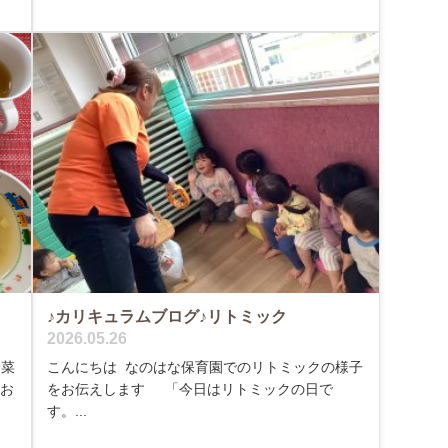
♪カリキュラムブログ♪リトミック
2026.05.26
野菜
こんにちは なのはな保育園でのリトミックの様子
つお
をお伝えします 「今日はリトミックの日で
す。...