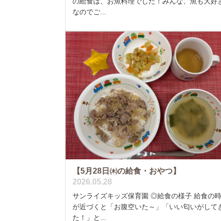
の給食は、お魚料理でした！みんな、魚も大好
なのでご...
【5月28日㈭の給食・おやつ】
2026.05.28
サンライズキッズ保育園 ◎給食の様子 給食の
が近づくと「お腹空いた～」「いい匂いがして
た！」と...