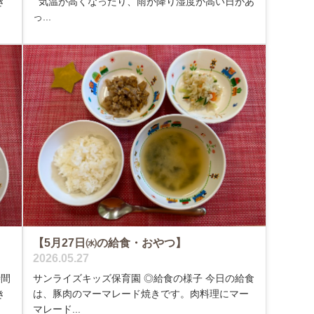
き
気温が高くなったり、雨が降り湿度が高い日があ
っ...
【5月27日㈬の給食・おやつ】
2026.05.27
時間
サンライズキッズ保育園 ◎給食の様子 今日の給食
き
は、豚肉のマーマレード焼きです。肉料理にマー
マレード...