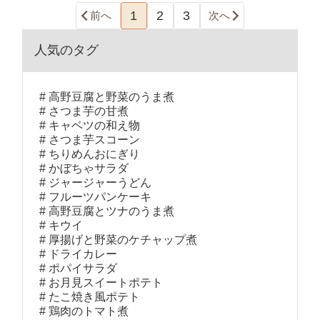
1
2
3
前へ
次へ
人気のタグ
高野豆腐と野菜のうま煮
さつま芋の甘煮
キャベツの和え物
さつま芋スコーン
ちりめんおにぎり
かぼちゃサラダ
ジャージャーうどん
フルーツパンケーキ
高野豆腐とツナのうま煮
キウイ
厚揚げと野菜のケチャップ煮
ドライカレー
ポパイサラダ
お月見スイートポテト
たこ焼き風ポテト
鶏肉のトマト煮