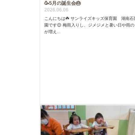
🥳5月の誕生会🎂
2026.06.06
こんにちは☘️ サンライズキッズ保育園 湖南石
園です😊 梅雨入りし、ジメジメと暑い日や雨の
が増え...