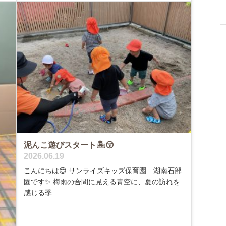
泥んこ遊びスタート🏝️😚
2026.06.19
こんにちは😊 サンライズキッズ保育園 湖南石部
園です✨ 梅雨の合間に見える青空に、夏の訪れを
感じる季...