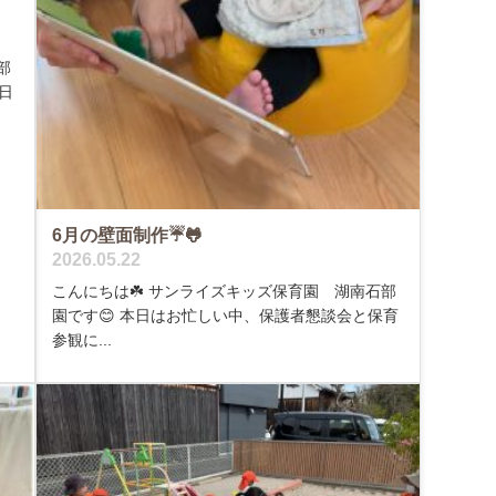
部
日
6月の壁面制作☔️🐸
2026.05.22
こんにちは☘️ サンライズキッズ保育園 湖南石部
園です😊 本日はお忙しい中、保護者懇談会と保育
参観に...