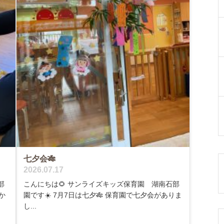
七夕会🎋
2026.07.17
部
こんにちは🌻 サンライズキッズ保育園 湖南石部
か
園です☀️ 7月7日は七夕🎋 保育園で七夕会がありま
し...