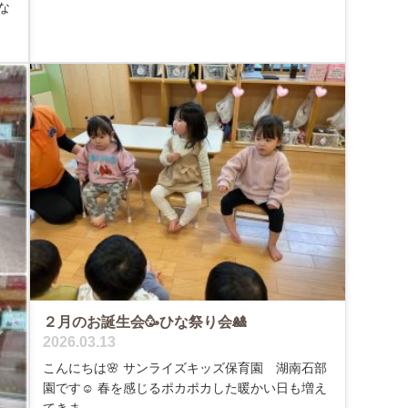
な
２月のお誕生会🥳ひな祭り会🎎
2026.03.13
こんにちは🌸 サンライズキッズ保育園 湖南石部
園です☺️ 春を感じるポカポカした暖かい日も増え
てきま...