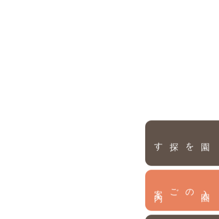
園を探す
内
入
園
のご案