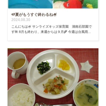
🍉夏がもうすぐ終わるね🍧
2024.08.30
こんにちは🍧 サンライズキッズ保育園 湖南石部園で
す🌺 8月も終わり、来週からは９月🌾 今週は台風雨...