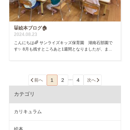
🐷絵本ブログ🏠
2024.08.23
こんにちは🌈 サンライズキッズ保育園 湖南石部園で
す✨ 8月も残すところあと1週間となりましたが、ま...
…
1
2
4
前へ
次へ
カテゴリ
カリキュラム
絵本