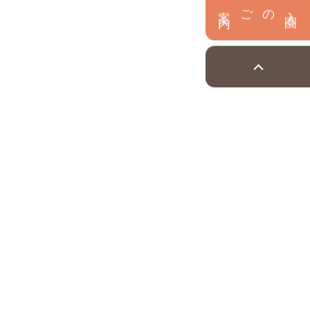
内
入
園
のご案