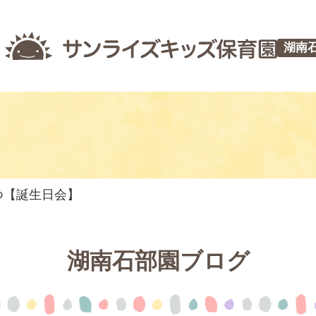
湖南
やつ【誕生日会】
湖南石部園ブログ