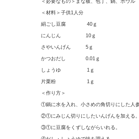
＜必要なもの＞まな板、包丁、鍋、ボウル
＜材料＞子供1人分
絹ごし豆腐 40ｇ
にんじん 10ｇ
さやいんげん 5ｇ
かつおだし 0.01ｇ
しょうゆ 1ｇ
片栗粉 1ｇ
＜作り方＞
①鍋に水を入れ、小さめの角切りにした人
②①にみじん切りにしたいんげんを加える
③①に豆腐をくずしながらいれる。
④だし・しょうゆで味を調える。