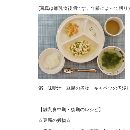
(写真は離乳食後期です。年齢によって切り
粥 味噌汁 豆腐の煮物 キャベツの煮浸
【離乳食中期・後期のレシピ】
☆豆腐の煮物☆