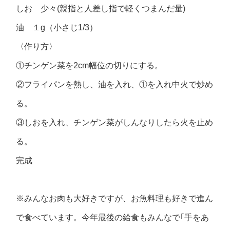
しお 少々(親指と人差し指で軽くつまんだ量)
油 １g（小さじ1/3）
〈作り方〉
①チンゲン菜を2cm幅位の切りにする。
②フライパンを熱し、油を入れ、①を入れ中火で炒め
る。
③しおを入れ、チンゲン菜がしんなりしたら火を止め
る。
完成
※みんなお肉も大好きですが、お魚料理も好きで進ん
で食べています。今年最後の給食もみんなで｢手をあ