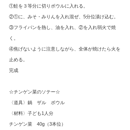
①鮭を３等分に切りボウルに入れる。
②①に、みそ・みりんを入れ混ぜ、5分位漬け込む。
③フライパンを熱し、油を入れ、②を入れ弱火で焼
く。
④焦げないように注意しながら、全体が焼けたら火を
止める。
完成
☆チンゲン菜のソテー☆
〈道具〉鍋 ザル ボウル
〈材料〉子ども1人分
チンゲン菜 40g（3本位）