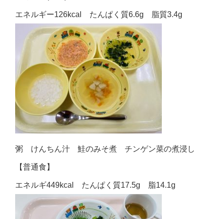
エネルギー126kcal たんぱく質6.6g 脂質3.4g
粥 けんちん汁 鮭のみそ煮 チンゲン菜の煮浸し
【普通食】
エネルギ449kcal たんぱく質17.5g 脂14.1g