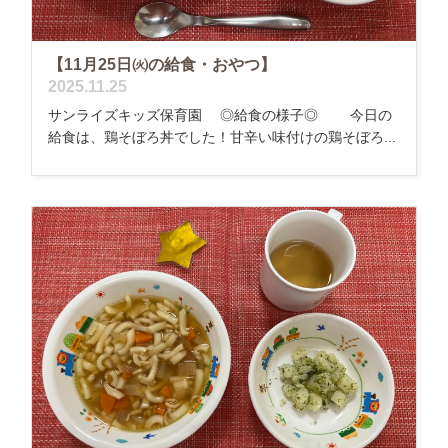
【11月25日㈫の給食・おやつ】
2025.11.25
サンライズキッズ保育園 ◎給食の様子◎ 今日の
給食は、鶏そぼろ丼でした！甘辛い味付けの鶏そぼろ...