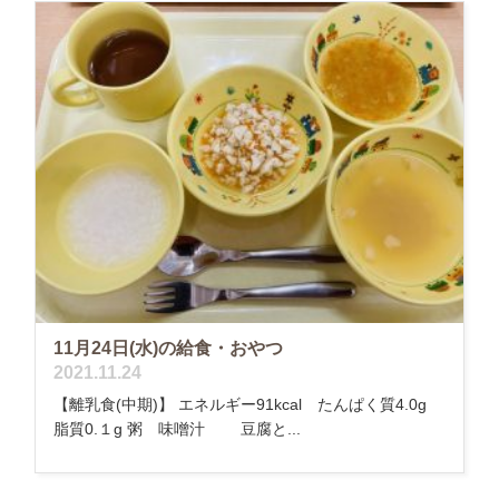
11月24日(水)の給食・おやつ
2021.11.24
【離乳食(中期)】 エネルギー91kcal たんぱく質4.0g
脂質0.１g 粥 味噌汁 豆腐と...