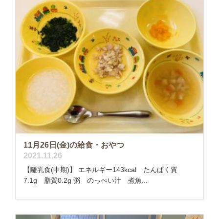
11月26日(金)の給食・おやつ
2021.11.26
【離乳食(中期)】 エネルギー143kcal たんぱく質
7.1g 脂質0.2g 粥 のっぺい汁 煮魚...