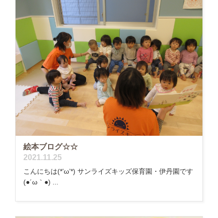
絵本ブログ☆☆
2021.11.25
こんにちは(*’ω’*) サンライズキッズ保育園・伊丹園です
(●´ω｀●) ...