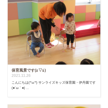
保育風景です(≧▽≦)
2021.11.26
こんにちは(*’ω’*) サンライズキッズ保育園・伊丹園です
(●´ω｀●) ...