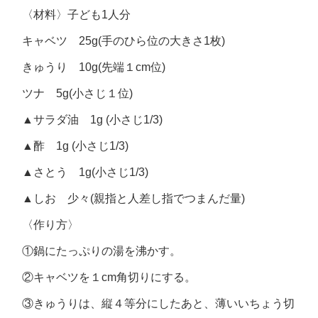
〈材料〉子ども1人分
キャベツ 25g(手のひら位の大きさ1枚)
きゅうり 10g(先端１cm位)
ツナ 5g(小さじ１位)
▲サラダ油 1g (小さじ1/3)
▲酢 1g (小さじ1/3)
▲さとう 1g(小さじ1/3)
▲しお 少々(親指と人差し指でつまんだ量)
〈作り方〉
①鍋にたっぷりの湯を沸かす。
②キャベツを１cm角切りにする。
③きゅうりは、縦４等分にしたあと、薄いいちょう切