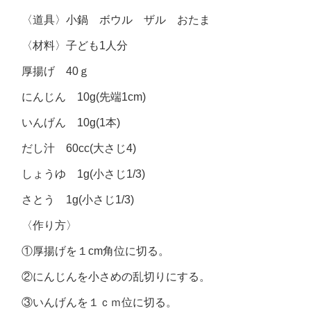
〈道具〉小鍋 ボウル ザル おたま
〈材料〉子ども1人分
厚揚げ 40ｇ
にんじん 10g(先端1cm)
いんげん 10g(1本)
だし汁 60cc(大さじ4)
しょうゆ 1g(小さじ1/3)
さとう 1g(小さじ1/3)
〈作り方〉
①厚揚げを１cm角位に切る。
②にんじんを小さめの乱切りにする。
③いんげんを１ｃｍ位に切る。