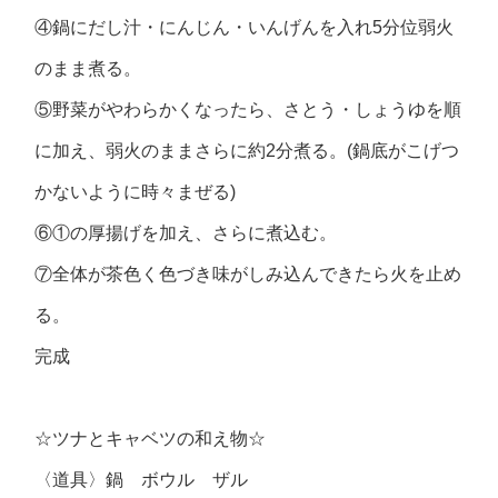
④鍋にだし汁・にんじん・いんげんを入れ5分位弱火
のまま煮る。
⑤野菜がやわらかくなったら、さとう・しょうゆを順
に加え、弱火のままさらに約2分煮る。(鍋底がこげつ
かないように時々まぜる)
⑥①の厚揚げを加え、さらに煮込む。
⑦全体が茶色く色づき味がしみ込んできたら火を止め
る。
完成
☆ツナとキャベツの和え物☆
〈道具〉鍋 ボウル ザル