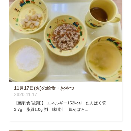
11月17日(火)の給食・おやつ
2020.11.17
【離乳食(後期)】 エネルギー152kcal たんぱく質
3.7g 脂質1.0g 粥 味噌汁 鶏そぼろ...