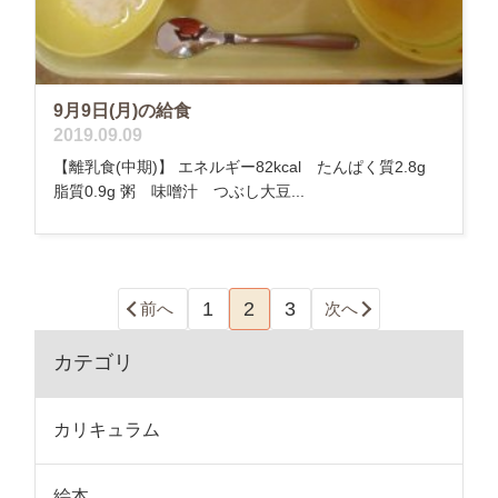
9月9日(月)の給食
2019.09.09
【離乳食(中期)】 エネルギー82kcal たんぱく質2.8g
脂質0.9g 粥 味噌汁 つぶし大豆...
1
2
3
前へ
次へ
カテゴリ
カリキュラム
絵本