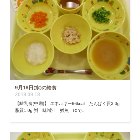
9月18日(水)の給食
2019.09.18
【離乳食(中期)】 エネルギー66kcal たんぱく質3.3g
脂質1.0g 粥 味噌汁 煮魚 ゆで...