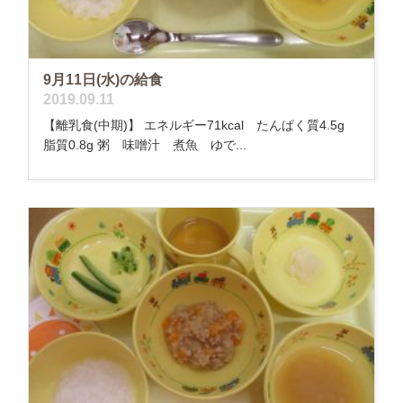
9月11日(水)の給食
2019.09.11
【離乳食(中期)】 エネルギー71kcal たんぱく質4.5g
脂質0.8g 粥 味噌汁 煮魚 ゆで...