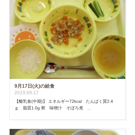
9月17日(火)の給食
2019.09.17
【離乳食(中期)】 エネルギー72kcal たんぱく質2.4
ｇ 脂質1.0g 粥 味噌汁 そぼろ煮 ...