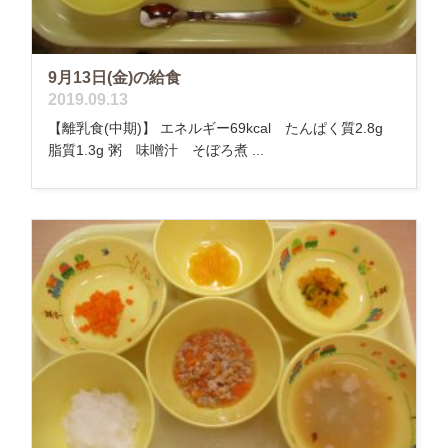
9月13日(金)の給食
2019.09.13
【離乳食(中期)】 エネルギー69kcal たんぱく質2.8g
脂質1.3g 粥 味噌汁 そぼろ煮 ...