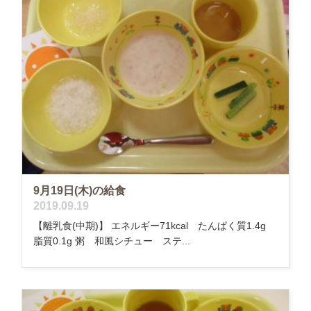
9月19日(木)の給食
2019.09.19
【離乳食(中期)】 エネルギー71kcal たんぱく質1.4g
脂質0.1g 粥 和風シチュー ステ...