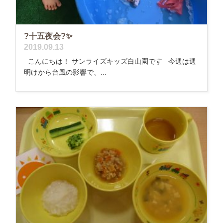
?十五夜会?✨
2019.09.13
こんにちは！ サンライズキッズ白山園です 今週は週
明けから台風の影響で、...