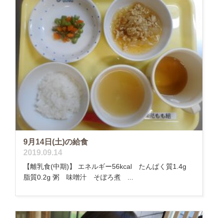
9月14日(土)の給食
2019.09.14
【離乳食(中期)】 エネルギー56kcal たんぱく質1.4g
脂質0.2g 粥 味噌汁 そぼろ煮 ...