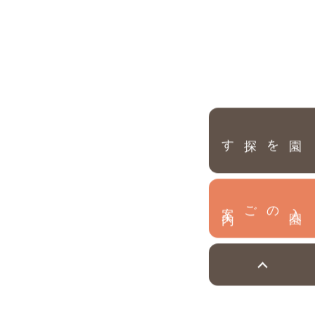
園を探す
内
入
園
のご案