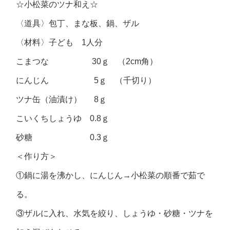
☆小松菜のツナ和え☆
〈道具〉包丁、まな板、鍋、ザル
〈材料〉子ども 1人分
こまつな 30ｇ （2cm角）
にんじん 5ｇ （千切り）
ツナ缶（油漬け） 8ｇ
こいくちしょうゆ 0.8ｇ
砂糖 0.3ｇ
＜作り方＞
①鍋に湯を沸かし、にんじん→小松菜の順番で茹で
る。
③ザルに入れ、水気を絞り、しょうゆ・砂糖・ツナを