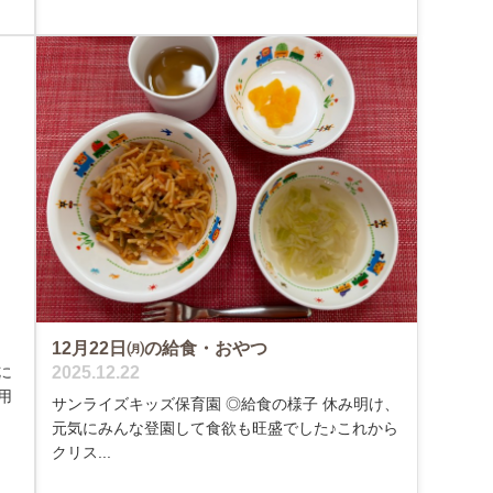
12月22日㈪の給食・おやつ
2025.12.22
に
用
サンライズキッズ保育園 ◎給食の様子 休み明け、
元気にみんな登園して食欲も旺盛でした♪これから
クリス...