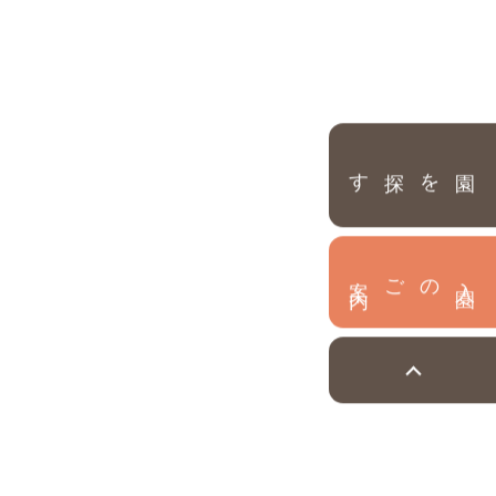
園を探す
内
入
園
のご案