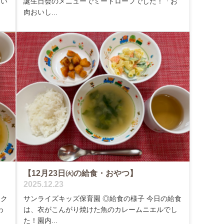
とい
誕生日会のメニューでミートローフでした！「お
肉おいし...
【12月23日㈫の給食・おやつ】
2025.12.23
、ク
サンライズキッズ保育園 ◎給食の様子 今日の給食
わ
は、衣がこんがり焼けた魚のカレームニエルでし
た！園内...