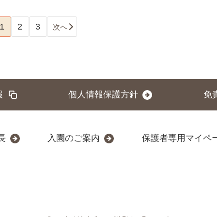
1
2
3
次へ
報
個人情報保護方針
免
長
入園のご案内
保護者専用マイペ