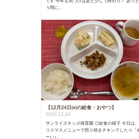
です 今年も気づけばあと少しで終わり！ あっ
う間に...
【12月24日㈬の給食・おやつ】
2025.12.24
サンライズキッズ保育園 ◎給食の様子 今日は
リスマスメニューで照り焼きチキンでした☆「
ーい♪」...