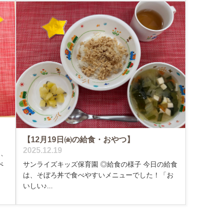
【12月19日㈮の給食・おやつ】
2025.12.19
は、
べ
サンライズキッズ保育園 ◎給食の様子 今日の給食
は、そぼろ丼で食べやすいメニューでした！「お
いしい♪...