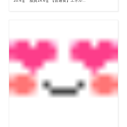
20.4ｇ 脂質14.6ｇ 【普通食】エネル...