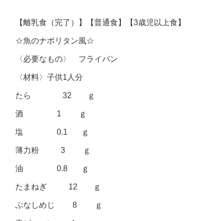
【離乳食（完了）】【普通食】【3歳児以上食】
☆魚のナポリタン風☆
〈必要なもの〉 フライパン
〈材料〉子供1人分
たら 32 ｇ
酒 1 ｇ
塩 0.1 ｇ
薄力粉 3 ｇ
油 0.8 ｇ
たまねぎ 12 ｇ
ぶなしめじ 8 ｇ