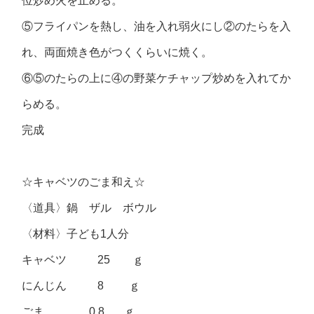
位炒め火を止める。
⑤フライパンを熱し、油を入れ弱火にし②のたらを入
れ、両面焼き色がつくくらいに焼く。
⑥⑤のたらの上に④の野菜ケチャップ炒めを入れてか
らめる。
完成
☆キャベツのごま和え☆
〈道具〉鍋 ザル ボウル
〈材料〉子ども1人分
キャベツ 25 ｇ
にんじん 8 ｇ
ごま 0.8 ｇ