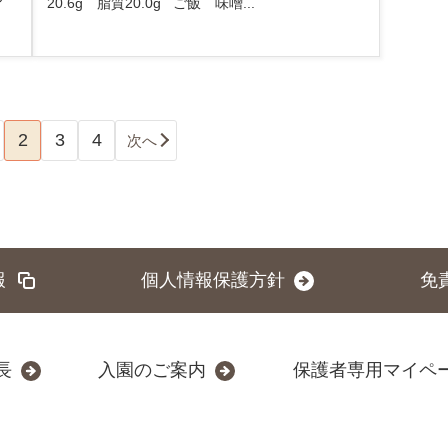
20.6g 脂質20.0g ご飯 味噌...
2
3
4
次へ
報
個人情報保護方針
免
長
入園のご案内
保護者専用マイペ