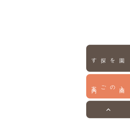
園を探す
内
入
園
のご案