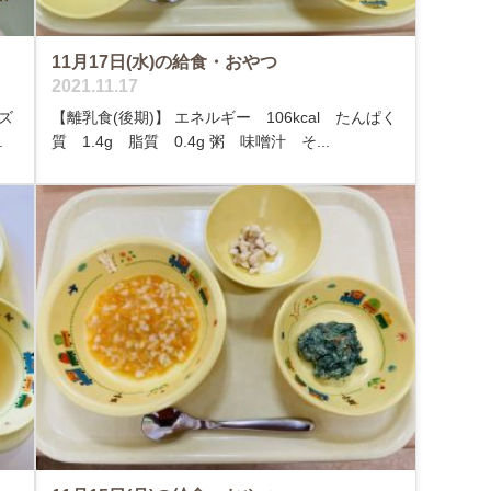
11月17日(水)の給食・おやつ
2021.11.17
ズ
【離乳食(後期)】 エネルギー 106kcal たんぱく
.
質 1.4g 脂質 0.4g 粥 味噌汁 そ...