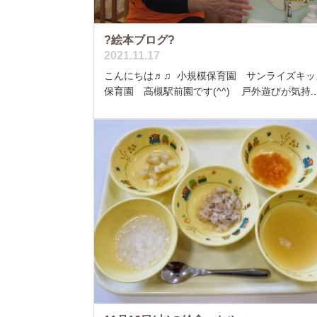
?絵本ブログ?
2021.11.17
こんにちは♬♫ 小規模保育園 サンライズキッ
保育園 高槻駅前園です(^^) 戸外遊びが気持..