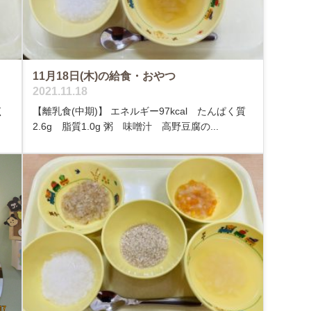
11月18日(木)の給食・おやつ
2021.11.18
く
【離乳食(中期)】 エネルギー97kcal たんぱく質
2.6g 脂質1.0g 粥 味噌汁 高野豆腐の...