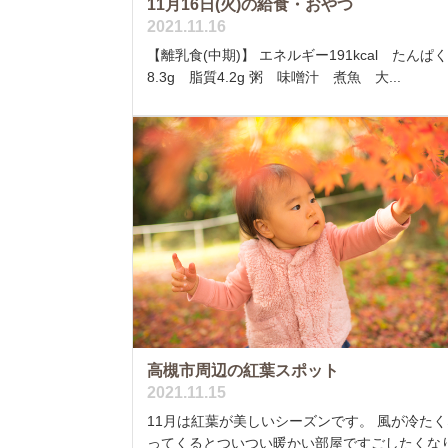
11月16日(火)の給食・おやつ
2021.11.16
【離乳食(中期)】 エネルギー191kcal たんぱ
8.3g 脂質4.2g 粥 味噌汁 煮魚 大...
高槻市周辺の紅葉スポット
2021.11.15
11月は紅葉が美しいシーズンです。 風が冷たく
ってくるとついつい暖かい部屋ですごしたくな