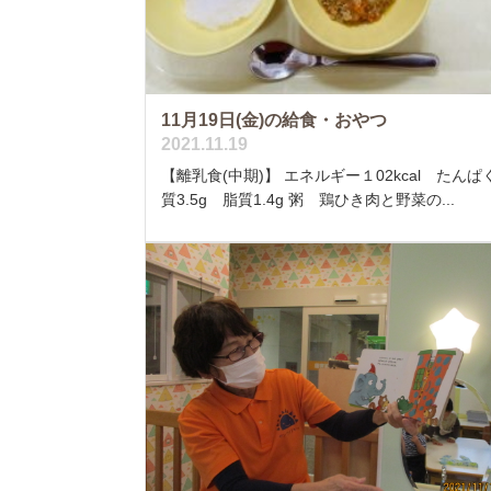
11月19日(金)の給食・おやつ
2021.11.19
【離乳食(中期)】 エネルギー１02kcal たんぱ
質3.5g 脂質1.4g 粥 鶏ひき肉と野菜の...