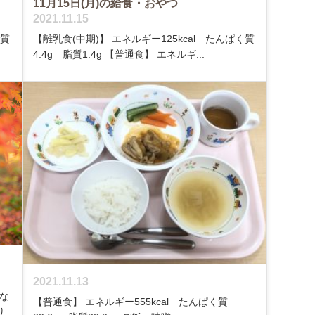
11月15日(月)の給食・おやつ
2021.11.15
く質
【離乳食(中期)】 エネルギー125kcal たんぱく質
4.4g 脂質1.4g 【普通食】 エネルギ...
2021.11.13
な
【普通食】 エネルギー555kcal たんぱく質
り