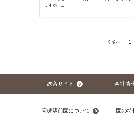
ますが、...
1
前へ
総合サイト
会社情
高槻駅前園について
園の特