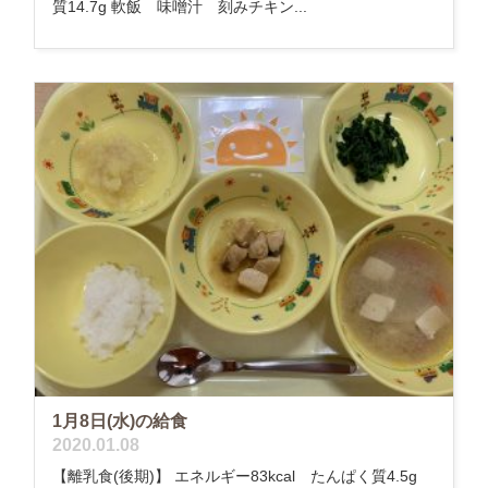
質14.7g 軟飯 味噌汁 刻みチキン...
1月8日(水)の給食
2020.01.08
【離乳食(後期)】 エネルギー83kcal たんぱく質4.5g