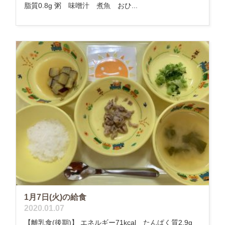
脂質0.8g 粥 味噌汁 煮魚 おひ...
1月7日(火)の給食
2020.01.07
【離乳食(後期)】 エネルギー71kcal たんぱく質2.9g