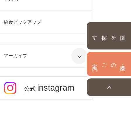
給食ピックアップ
園を探す
アーカイブ
内
入
園
のご案
instagram
公式