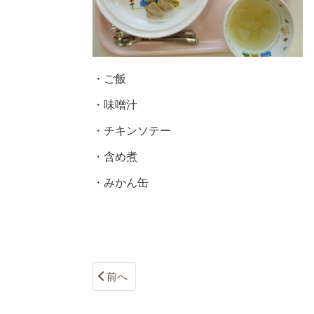
・ご飯
・味噌汁
・チキンソテー
・含め煮
・みかん缶
前へ