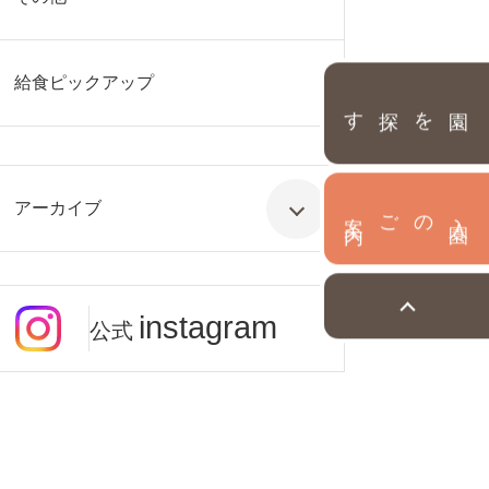
給食ピックアップ
園を探す
アーカイブ
内
入
園
のご案
instagram
公式