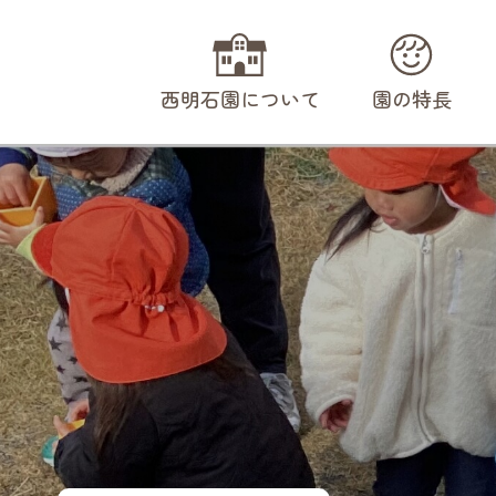
西明石園について
園の特長