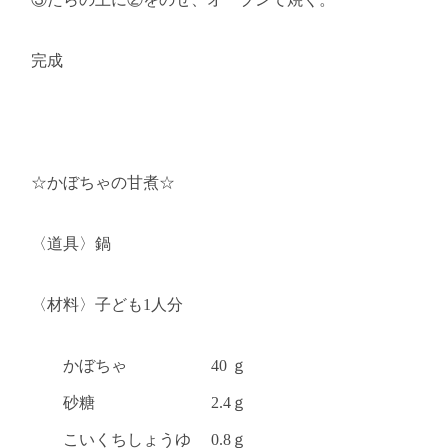
完成
☆かぼちゃの甘煮☆
〈道具〉鍋
〈材料〉子ども
1
人分
かぼちゃ
40
ｇ
砂糖
2.4
ｇ
こいくちしょうゆ
0.8
ｇ