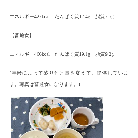
エネルギー
427kcal
たんぱく質
17.4g
脂質
7.5g
【普通食】
エネルギー
466kcal
たんぱく質
19.1g
脂質
9.2g
(
年齢によって盛り付け量を変えて、提供していま
す。写真は普通食になります。
)