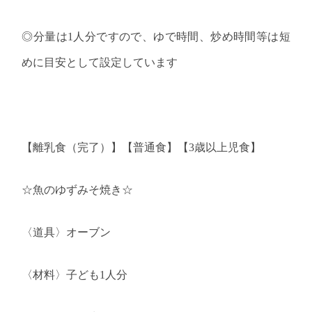
◎分量は
1
人分ですので、ゆで時間、炒め時間等は短
めに目安として設定しています
【離乳食（完了）】【普通食】【
3
歳以上児食】
☆魚のゆずみそ焼き☆
〈道具〉オーブン
〈材料〉子ども
1
人分