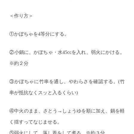
＜作り方＞
①かぼちゃを
4
等分にする。
②小鍋に、かぼちゃ・水
45cc
を入れ、弱火にかける。
※約２分
③かぼちゃに竹串を通し、やわらさを確認する。
(
竹
串が抵抗なくスッと入るくらい
)
④中火のまま、さとう→しょうゆを順に加え、鍋を軽
く揺すってなじませる。
⑤弱火にして、落し蓋をして煮る。※約３分