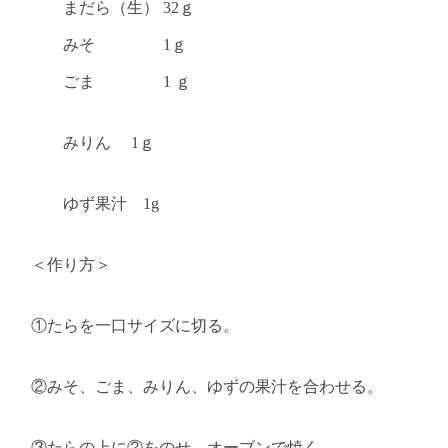
まだら（生）
32
ｇ
みそ
1
ｇ
ごま
1
ｇ
みりん
1
ｇ
ゆず果汁
1g
＜作り方＞
①たらを一口サイズに切る。
②みそ、ごま、みりん、ゆずの果汁を合わせる。
③たらの上に②をのせ、オーブンで焼く。