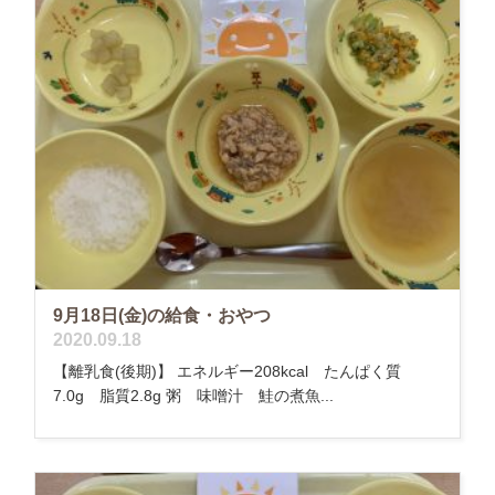
9月18日(金)の給食・おやつ
2020.09.18
【離乳食(後期)】 エネルギー208kcal たんぱく質
7.0g 脂質2.8g 粥 味噌汁 鮭の煮魚...