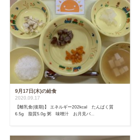
9月17日(木)の給食
2020.09.17
【離乳食(後期)】 エネルギー202kcal たんぱく質
6.5g 脂質5.0g 粥 味噌汁 お月見バ...