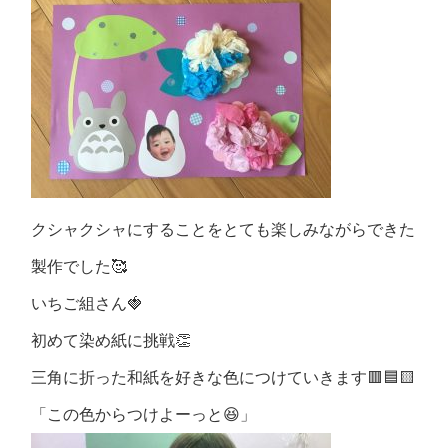
クシャクシャにすることをとても楽しみながらできた
製作でした🥰
いちご組さん🍓
初めて染め紙に挑戦👏
三角に折った和紙を好きな色につけていきます🟥🟦🟨
「この色からつけよーっと😆」