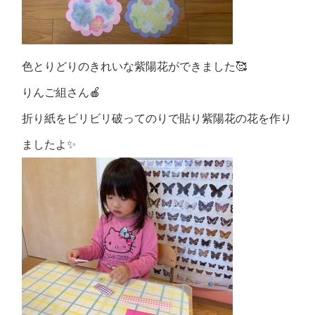
色とりどりのきれいな紫陽花ができました🥰
りんご組さん🍎
折り紙をビリビリ破ってのりで貼り紫陽花の花を作り
ましたよ✨