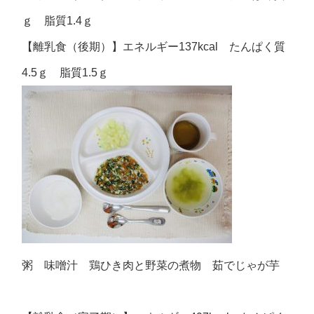
ｇ 脂質1.4ｇ
【離乳食（後期）】エネルギー137kcal たんぱく質
4.5ｇ 脂質1.5ｇ
粥 味噌汁 鶏ひき肉と野菜の煮物 茹でじゃが芋