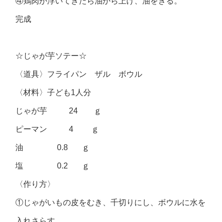
④鶏肉が浮いてきたら油から上げ、油をきる。
完成
☆じゃが芋ソテー☆
〈道具〉フライパン ザル ボウル
〈材料〉子ども1人分
じゃが芋 24 ｇ
ピーマン 4 ｇ
油 0.8 ｇ
塩 0.2 ｇ
〈作り方〉
①じゃがいもの皮をむき、千切りにし、ボウルに水を
入れさらす。