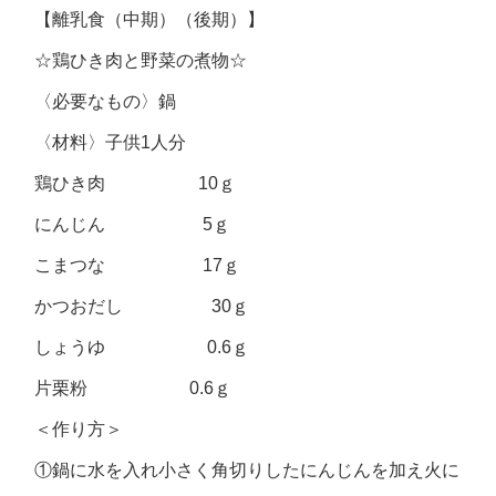
【離乳食（中期）（後期）】
☆鶏ひき肉と野菜の煮物☆
〈必要なもの〉鍋
〈材料〉子供1人分
鶏ひき肉 10ｇ
にんじん 5ｇ
こまつな 17ｇ
かつおだし 30ｇ
しょうゆ 0.6ｇ
片栗粉 0.6ｇ
＜作り方＞
①鍋に水を入れ小さく角切りしたにんじんを加え火に