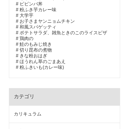
ビビンバ丼
粉ふき芋カレー味
大学芋
お子さまヤンニョムチキン
和風スパゲッティ
ポテトサラダ、雑魚ときのこのライスピザ
鶏肉の
鮭のもみじ焼き
切り昆布の煮物
きな粉おはぎ
ほうれん草のごまあえ
粉ふきいも(カレー味)
カテゴリ
カリキュラム