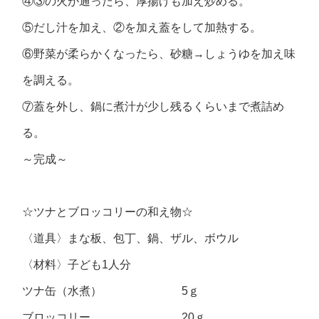
④③の火が通ったら、厚揚げも加え炒める。
⑤だし汁を加え、②を加え蓋をして加熱する。
⑥野菜が柔らかくなったら、砂糖→しょうゆを加え味
を調える。
⑦蓋を外し、鍋に煮汁が少し残るくらいまで煮詰め
る。
～完成～
☆ツナとブロッコリーの和え物☆
〈道具〉まな板、包丁、鍋、ザル、ボウル
〈材料〉子ども1人分
ツナ缶（水煮） 5ｇ
ブロッコリー 20ｇ