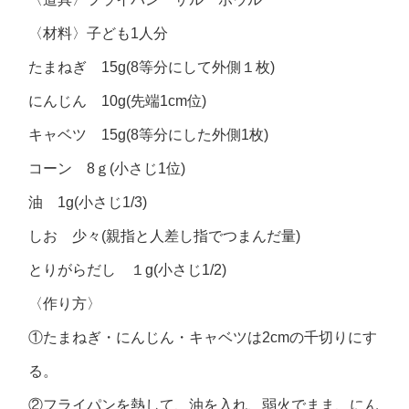
〈材料〉子ども1人分
たまねぎ 15g(8等分にして外側１枚)
にんじん 10g(先端1cm位)
キャベツ 15g(8等分にした外側1枚)
コーン 8ｇ(小さじ1位)
油 1g(小さじ1/3)
しお 少々(親指と人差し指でつまんだ量)
とりがらだし １g(小さじ1/2)
〈作り方〉
①たまねぎ・にんじん・キャベツは2cmの千切りにす
る。
②フライパンを熱して、油を入れ、弱火でまま、にん