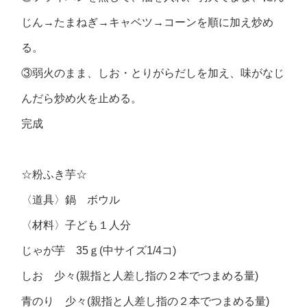
じん→たまねぎ→キャベツ→コーンを順に加え炒め
る。
③弱火のまま、しお・とりがらだしを加え、味がなじ
んだら炒め火を止める。
完成
☆粉ふき芋☆
〈道具〉鍋 ボウル
〈材料〉子ども１人分
じゃが芋 35ｇ(中サイズ1/4コ)
しお 少々(親指と人差し指の２本でつまめる量)
青のり 少々(親指と人差し指の２本でつまめる量)