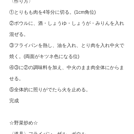
〈作り方〉
①とりもも肉を4等分に切る。(1cm角位)
②ボウルに、酒・しょうゆ・しょうが・みりんを入れ
混ぜる。
③フライパンを熱し、油を入れ、とり肉を入れ中火で
焼く。(両面がキツネ色になる位)
④③に②の調味料を加え、中火のまま肉全体にからま
せる。
⑤全体的に照りがでたら火を止める。
完成
☆野菜炒め☆
〈道具〉フライパン ザル ボウル