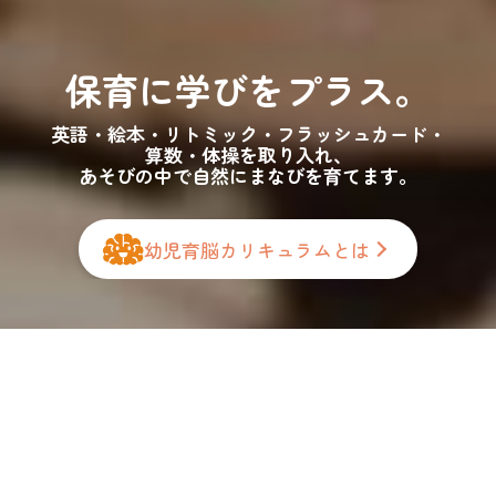
いつでも見守れる
保育に学びをプラス。
安心環境！
お子さまの様子を保護者の方が
英語・絵本・リトミック・フラッシュカード・
そっと確認できる
仕組みを導入しています。
算数・体操を取り入れ、
あそびの中で自然にまなびを育てます。
幼児育脳カリキュラムとは
英検Jr.® BRONZE
（英検ジュニア ブロンズ）
受験に向けたカリキュラム
2026年度2月 「英検Jr.®BRONZE」