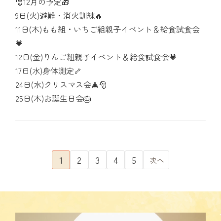
🎅12月の予定🎁
9日(火)避難・消火訓練🔥
11日(木)もも組・いちご組親子イベント＆給食試食会
💗
12日(金)りんご組親子イベント＆給食試食会💗
17日(水)身体測定🦴
24日(水)クリスマス会🎄🎅
25日(木)お誕生日会🎂
1
2
3
4
5
次へ