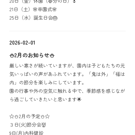
20日（金）休園（春分の日）🌷
21日（土）🌸卒園式🌸
25日（水）誕生日会🎂
2026-02-01
⛄2月のお知らせ⛄
厳しい寒さが続いていますが、園内は子どもたちの元
気いっぱいの声があふれています。「鬼は外」「福は
内」の節分を楽しみにしています。
園の行事や外の空気に触れる中で、季節感を感じなが
ら過ごしていきたいと思います🌟
☆⛄2月の予定⛄☆
３日(火)節分会👹
9日(月)内科健診