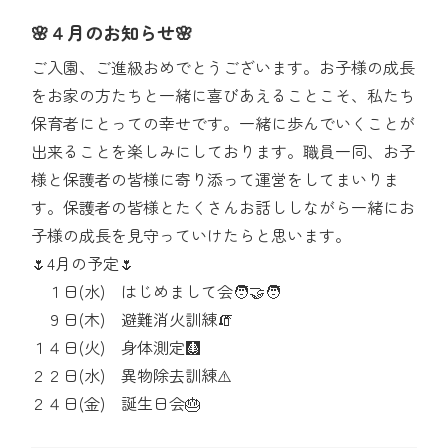
🌸４月のお知らせ🌸
ご入園、ご進級おめでとうございます。お子様の成長
をお家の方たちと一緒に喜びあえることこそ、私たち
保育者にとっての幸せです。一緒に歩んでいくことが
出来ることを楽しみにしております。職員一同、お子
様と保護者の皆様に寄り添って運営をしてまいりま
す。保護者の皆様とたくさんお話ししながら一緒にお
子様の成長を見守っていけたらと思います。
🌷4月の予定🌷
１日(水) はじめまして会🧑‍🤝‍🧑
９日(木) 避難消火訓練🧯
１４日(火) 身体測定🩻
２２日(水) 異物除去訓練⚠️
２４日(金) 誕生日会🎂