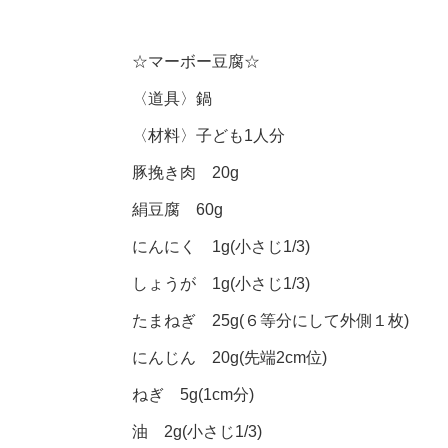
☆マーボー豆腐☆
〈道具〉鍋
〈材料〉子ども1人分
豚挽き肉 20g
絹豆腐 60g
にんにく 1g(小さじ1/3)
しょうが 1g(小さじ1/3)
たまねぎ 25g(６等分にして外側１枚)
にんじん 20g(先端2cm位)
ねぎ 5g(1cm分)
油 2g(小さじ1/3)