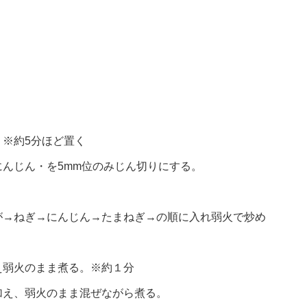
※約5分ほど置く
んじん・を5mm位のみじん切りにする。
が→ねぎ→にんじん→たまねぎ→の順に入れ弱火で炒め
え弱火のまま煮る。※約１分
加え、弱火のまま混ぜながら煮る。