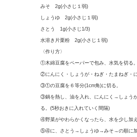
みそ 2g(小さじ１弱)
しょうゆ 2g(小さじ１弱)
さとう 1g(小さじ1/3)
水溶き片栗粉 2g(小さじ１弱)
〈作り方〉
①木綿豆腐をペーパーで包み、水気を切る。
②にんにく・しょうが・ねぎ・たまねぎ・に
③①の豆腐を６等分(1cm角)に切る。
③鍋を熱し、油を入れ、にんにく→しょう
る。(5秒おきに入れていく間隔)
④野菜がやわらかくなったら、水を少し加
⑤④に、さとう→しょうゆ→みそ→の順に