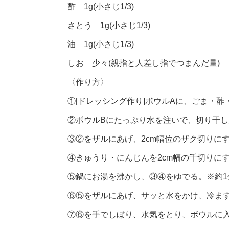
酢 1g(小さじ1/3)
さとう 1g(小さじ1/3)
油 1g(小さじ1/3)
しお 少々(親指と人差し指でつまんだ量)
〈作り方〉
①[ドレッシング作り]ボウルAに、ごま・
②ボウルBにたっぷり水を注いで、切り干し
③②をザルにあげ、2cm幅位のザク切りに
④きゅうり・にんじんを2cm幅の千切りに
⑤鍋にお湯を沸かし、③④をゆでる。※約1
⑥⑤をザルにあげ、サッと水をかけ、冷ま
⑦⑥を手でしぼり、水気をとり、ボウルに