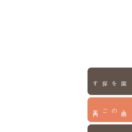
園を探す
内
入
園
のご案