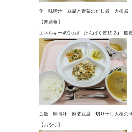
粥 味噌汁 豆腐と野菜のだし煮 大根煮
【普通食】
エネルギー491kcal たんぱく質19.2g 脂質1
ご飯 味噌汁 麻婆豆腐 切り干し大根の
【おやつ】