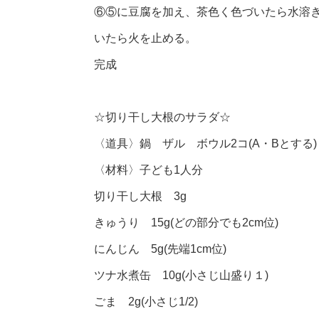
⑥⑤に豆腐を加え、茶色く色づいたら水溶
いたら火を止める。
完成
☆切り干し大根のサラダ☆
〈道具〉鍋 ザル ボウル2コ(A・Bとする)
〈材料〉子ども1人分
切り干し大根 3g
きゅうり 15g(どの部分でも2cm位)
にんじん 5g(先端1cm位)
ツナ水煮缶 10g(小さじ山盛り１)
ごま 2g(小さじ1/2)