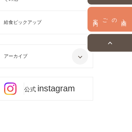
内
入
園
のご案
給食ピックアップ
アーカイブ
instagram
公式