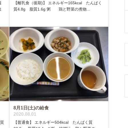
週
【離乳食（後期)】 エネルギー165kcal たんぱく
ま
質4.8g 脂質1.6g 粥 鶏と野菜の煮物...
8月1日(土)の給食
2020.08.01
く質
【普通食】 エネルギー504kcal たんぱく質