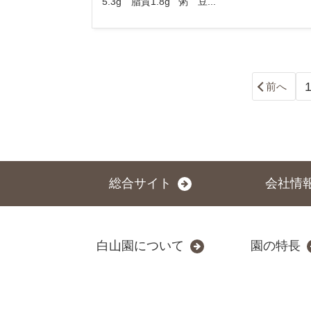
5.3g 脂質1.8g 粥 豆...
前へ
総合サイト
会社情
白山園について
園の特長