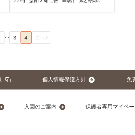
22.9g 脂質13.4g ご飯 味噌汁 鶏と野菜の...
…
1
3
4
次へ
報
個人情報保護方針
免
入園のご案内
保護者専用マイペー