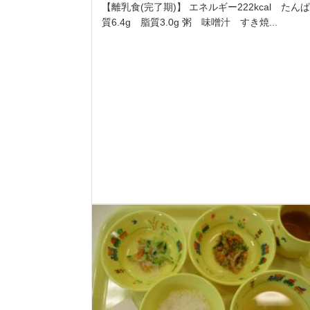
【離乳食(完了期)】 エネルギー222kcal たん
質6.4g 脂質3.0g 粥 味噌汁 すき焼...