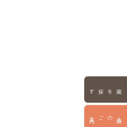
園を探す
内
入
園
のご案