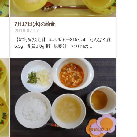
7月17日(水)の給食
2019.07.17
く
【離乳食(後期)】 エネルギー215kcal たんぱく質
6.3g 脂質3.0g 粥 味噌汁 とり肉の...