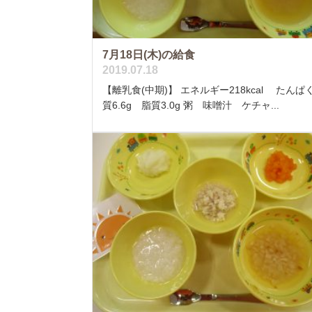
7月18日(木)の給食
2019.07.18
【離乳食(中期)】 エネルギー218kcal たんぱ
質6.6g 脂質3.0g 粥 味噌汁 ケチャ...