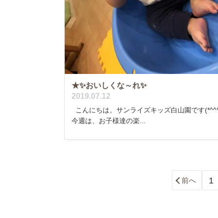
★✨おいしくな～れ✨
2019.07.12
こんにちは。サンライズキッズ白山園です(*^^
今週は、お子様達の楽...
1
前へ