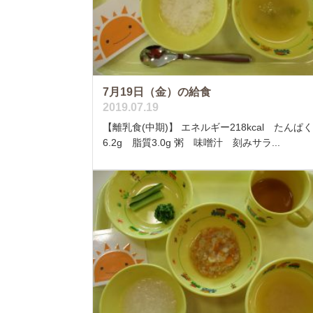
7月19日（金）の給食
2019.07.19
【離乳食(中期)】 エネルギー218kcal たんぱ
6.2g 脂質3.0g 粥 味噌汁 刻みサラ...