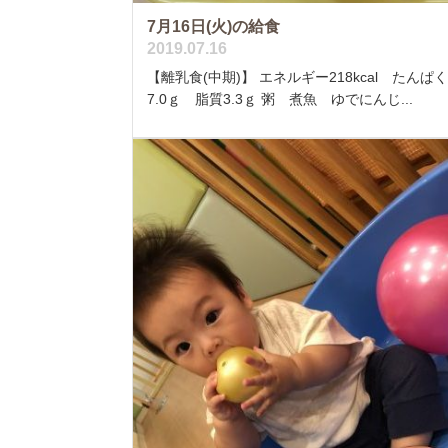
7月16日(火)の給食
2019.07.16
【離乳食(中期)】 エネルギー218kcal たんぱ
7.0ｇ 脂質3.3ｇ 粥 煮魚 ゆでにんじ...