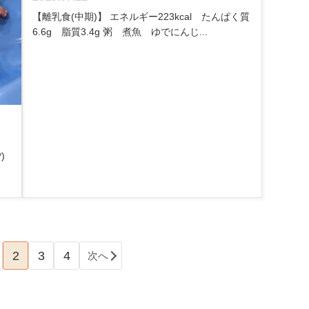
【離乳食(中期)】 エネルギー223kcal たんぱく質
6.6g 脂質3.4g 粥 煮魚 ゆでにんじ...
*)
2
3
4
次へ