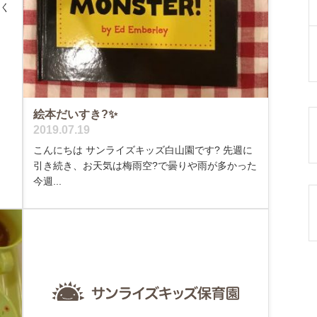
ぱく
絵本だいすき?✨
2019.07.19
こんにちは サンライズキッズ白山園です? 先週に
引き続き、お天気は梅雨空?️で曇りや雨が多かった
今週...