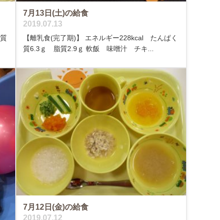
7月13日(土)の給食
2019.07.13
く質
【離乳食(完了期)】 エネルギー228kcal たんぱく
質6.3ｇ 脂質2.9ｇ 軟飯 味噌汁 チキ...
7月12日(金)の給食
2019.07.12