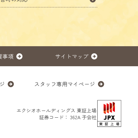
責事項
サイトマップ
ジ
スタッフ専用マイページ
エクシオホールディングス
東証上場
証券コード： 362A 子会社