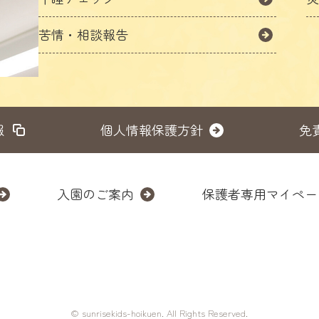
苦情・相談報告
報
個人情報保護方針
免
入園のご案内
保護者専用マイペー
© sunrisekids-hoikuen. All Rights Reserved.