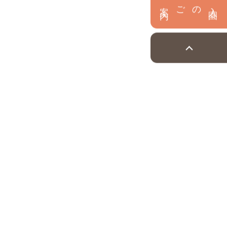
内
入
園
のご案