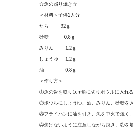
☆魚の照り焼き☆
＜材料＞子供1人分
たら 32ｇ
砂糖 0.8ｇ
みりん 1.2ｇ
しょうゆ 1.2ｇ
油 0.8ｇ
＜作り方＞
①魚の骨を取り1cm角に切りボウルに入れ
②ボウルにしょうゆ、酒、みりん、砂糖を
③フライパンに油を引き、魚を中火で焼く。
④焦げないように注意しながら焼き、②を