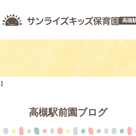
高槻
つ】
高槻駅前園ブログ