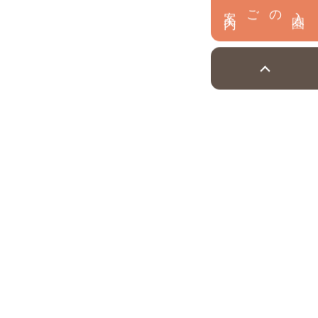
内
入
園
のご案