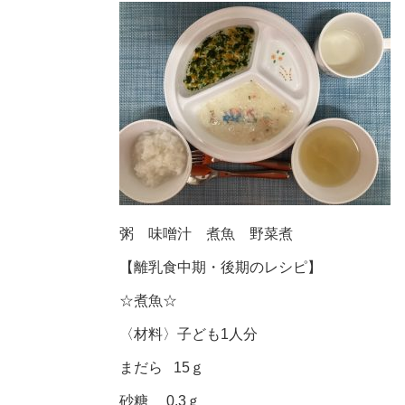
粥 味噌汁 煮魚 野菜煮
【離乳食中期・後期のレシピ】
☆煮魚☆
〈材料〉子ども1人分
まだら 15ｇ
砂糖 0.3ｇ