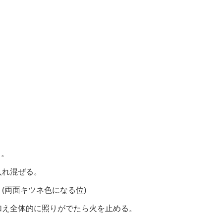
る。
入れ混ぜる。
(両面キツネ色になる位)
加え全体的に照りがでたら火を止める。