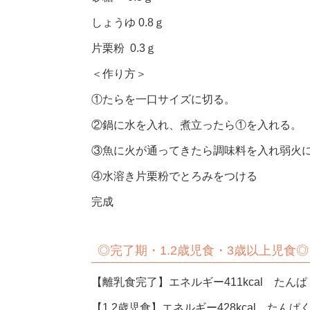
しょうゆ 0.8ｇ
片栗粉 0.3ｇ
＜作り方＞
①たらを一口サイズに切る。
②鍋に水を入れ、煮立ったら①を入れる。
③魚に火が通ってきたら調味料を入れ弱火
④水溶き片栗粉でとろみをつける
完成
◎
完了期・1.2歳児食・3歳以上児食◎
【離乳食完了】エネルギー411kcal たんぱく
【1.2歳児食】エネルギー428kcal たんぱく