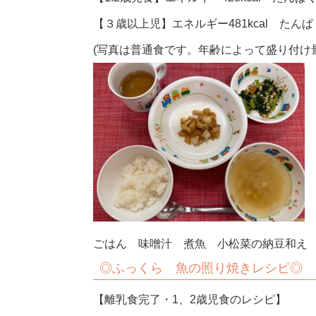
【３歳以上児】エネルギー481kcal たんぱく
(写真は普通食です。年齢によって盛り付け
ごはん 味噌汁 煮魚 小松菜の納豆和え
◎
ふっくら 魚の照り焼きレシピ◎
【離乳食完了・1、2歳児食のレシピ】