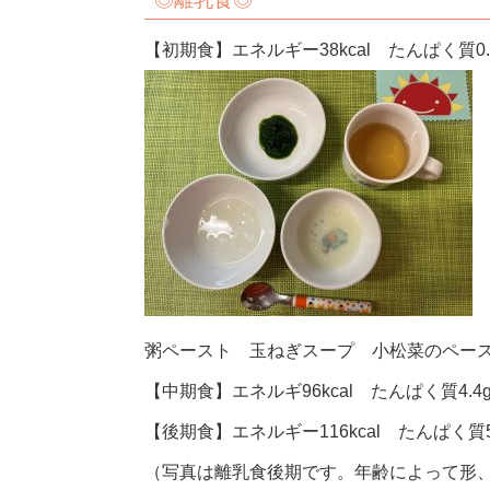
◎
離乳食◎
【初期食】エネルギー38kcal たんぱく質0.9
粥ペースト 玉ねぎスープ 小松菜のペー
【中期食】エネルギ96kcal たんぱく質4.4g
【後期食】エネルギー116kcal たんぱく質5.
（写真は離乳食後期です。年齢によって形