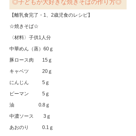
◎
子どもが大好きな焼きそばの作り方
◎
【離乳食完了・
1
、
2
歳児食のレシピ】
☆
焼きそば
☆
〈材料〉子供1人分
中華めん（蒸）60ｇ
豚ロース肉 15ｇ
キャベツ 20ｇ
にんじん 5ｇ
ピーマン 5ｇ
油 0.8ｇ
中濃ソース 3ｇ
あおのり 0.1ｇ