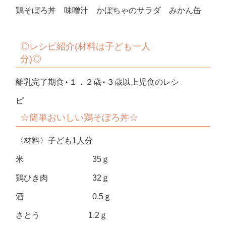
鶏そぼろ丼 味噌汁 かぼちゃのサラダ みかん缶
◎
レシピ紹介(材料は子ども一人
分)◎
離乳完了期食⋆１．２歳⋆３歳以上児食のレシ
ピ
☆簡単おいしい
鶏そぼろ丼☆
〈材料〉子ども1人分
米 35ｇ
鶏ひき肉 32ｇ
酒 0.5ｇ
さとう 1.2ｇ