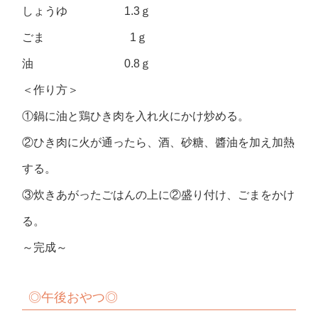
しょうゆ 1.3ｇ
ごま 1ｇ
油 0.8ｇ
＜作り方＞
①鍋に油と鶏ひき肉を入れ火にかけ炒める。
②ひき肉に火が通ったら、酒、砂糖、醬油を加え加熱
する。
③炊きあがったごはんの上に②盛り付け、ごまをかけ
る。
～完成～
◎
午後おやつ◎