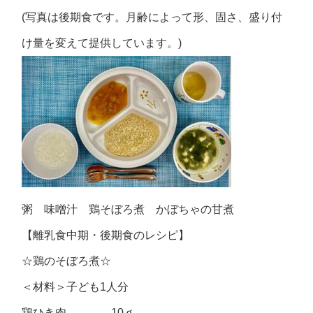
(写真は後期食です。月齢によって形、固さ、盛り付
け量を変えて提供しています。)
粥 味噌汁 鶏そぼろ煮 かぼちゃの甘煮
【離乳食中期・後期食のレシピ】
☆鶏のそぼろ煮☆
＜材料＞子ども1人分
鶏ひき肉 10ｇ