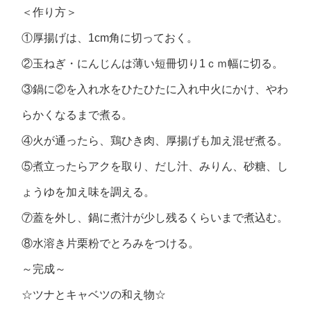
＜作り方＞
①厚揚げは、1cm角に切っておく。
②玉ねぎ・にんじんは薄い短冊切り1ｃｍ幅に切る。
③鍋に②を入れ水をひたひたに入れ中火にかけ、やわ
らかくなるまで煮る。
④火が通ったら、鶏ひき肉、厚揚げも加え混ぜ煮る。
⑤煮立ったらアクを取り、だし汁、みりん、砂糖、し
ょうゆを加え味を調える。
⑦蓋を外し、鍋に煮汁が少し残るくらいまで煮込む。
⑧水溶き片栗粉でとろみをつける。
～完成～
☆ツナとキャベツの和え物☆