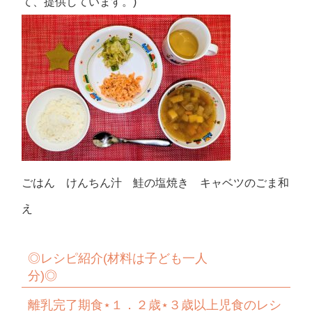
て、提供しています。)
ごはん けんちん汁 鮭の塩焼き キャベツのごま和
え
◎
レシピ紹介
(
材料は子ども一人
分
)◎
離乳完了期食
⋆
１．２歳
⋆
３歳以上児食のレシ