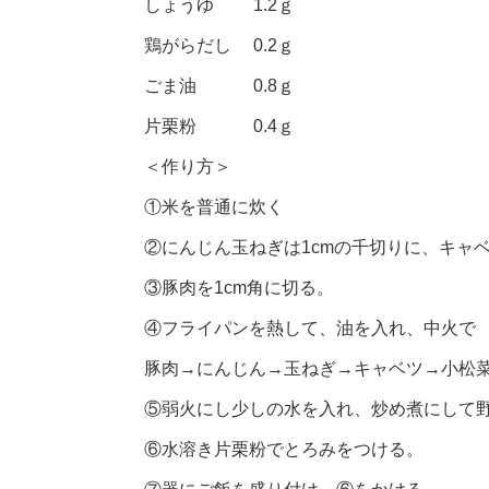
しょうゆ 1.2ｇ
鶏がらだし 0.2ｇ
ごま油 0.8ｇ
片栗粉 0.4ｇ
＜作り方＞
①米を普通に炊く
②にんじん玉ねぎは1cmの千切りに、キャ
③豚肉を1cm角に切る。
④フライパンを熱して、油を入れ、中火で
豚肉→にんじん→玉ねぎ→キャベツ→小松菜
⑤弱火にし少しの水を入れ、炒め煮にして
⑥水溶き片栗粉でとろみをつける。