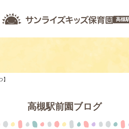
高槻
つ】
高槻駅前園ブログ