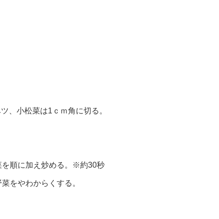
ベツ、小松菜は1ｃｍ角に切る。
を順に加え炒める。※約30秒
野菜をやわからくする。