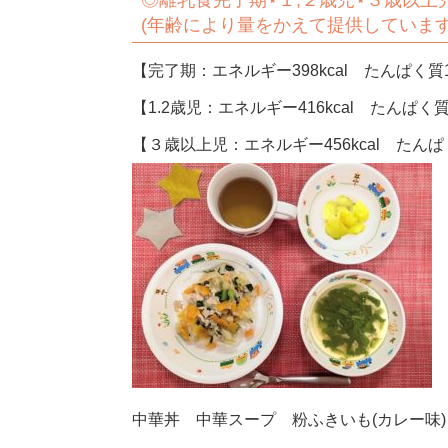
◎離乳食完了期⋆１,２歳児⋆３歳以上
(年齢により量をかえて提供しています
【完了期：エネルギー398kcal たんぱく質1
【1.2歳児：エネルギー416kcal たんぱく質
【３歳以上児：エネルギー456kcal たんぱく
中華丼 中華スープ 粉ふきいも(カレー味)