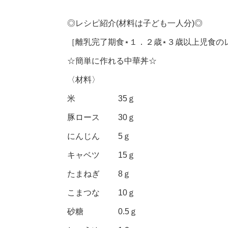
◎レシピ紹介(材料は子ども一人分)◎
［離乳完了期食⋆１．２歳⋆３歳以上児食の
☆簡単に作れる中華丼☆
〈材料〉
米 35ｇ
豚ロース 30ｇ
にんじん 5ｇ
キャベツ 15ｇ
たまねぎ 8ｇ
こまつな 10ｇ
砂糖 0.5ｇ