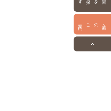
園を探す
内
入
園
のご案