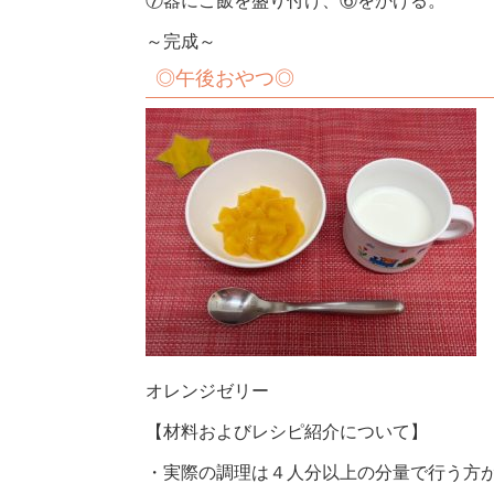
⑦器にご飯を盛り付け、⑥をかける。
～完成～
◎午後おやつ◎
オレンジゼリー
【材料およびレシピ紹介について】
・実際の調理は４人分以上の分量で行う方