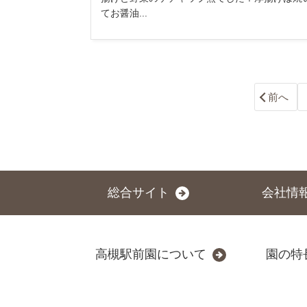
てお醤油...
前へ
総合サイト
会社情
高槻駅前園について
園の特