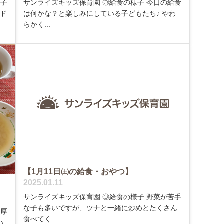
、子
サンライズキッズ保育園 ◎給食の様子 今日の給食
ード
は何かな？と楽しみにしている子どもたち♪ やわ
らかく...
【1月11日㈯の給食・おやつ】
2025.01.11
サンライズキッズ保育園 ◎給食の様子 野菜が苦手
な子も多いですが、ツナと一緒に炒めとたくさん
、厚
食べてく...
い