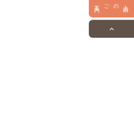
内
入
園
のご案