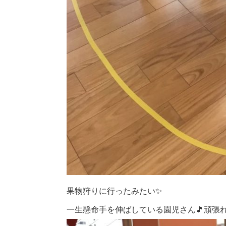
果物狩りに行ったみたい✨
一生懸命手を伸ばしている園児さん🎵頑張