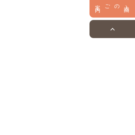
内
入
園
のご案