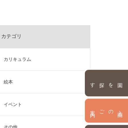
カテゴリ
カリキュラム
園を探す
絵本
イベント
内
入
園
のご案
その他