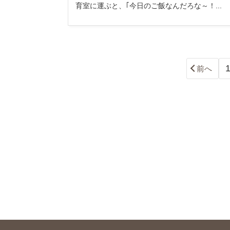
育室に運ぶと、｢今日のご飯なんだろな～！...
前へ